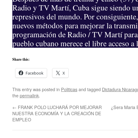
Radio y TV Martí, Cuba sigue siendo u
represivos del mundo. Por consiguiente
nuevos métodos para mejorar la transmi
programación de Radio / TV Martí para 
pueblo cubano merece el libre acceso a 
Share this:
Facebook
X
This entry was posted in
Politicas
and tagged
Dictadura Nicarag
the
permalink
.
←
FRANK POLO LUCHARÁ POR MEJORAR
¿Sera Maria 
NUESTRA ECONOMÍA Y LA CREACIÓN DE
EMPLEO