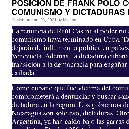
POSICIÓN DE FRANK POLO 
COMUNISMO Y DICTADURAS 
Posted on
abril 26, 2021
by
Michael
La renuncia de Raúl Castro al poder no s
comunismo haya terminado en Cuba. Ta
dejarán de influir en la política en paí
Venezuela. Además, la dictadura cubana
transición a la democracia para engaña
exiliada.
Como cubano que fue víctima del comu
comprometerá a denunciar y buscar sanc
dictadura en la region. Los gobiernos d
Nicaragua son solo eso, dictaduras. Otr
Argentina, ya han caído bajo las garras